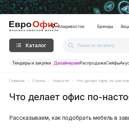
Владивосток
Бренды
Акц
Каталог
Тендеры и закупки
Дизайнерам
Распродажа
Сейфы
Аку
–
–
–
Главная
Статьи
Новости
Что делает офис по-насто
Что делает офис по-нас
Рассказываем, как подобрать мебель в за