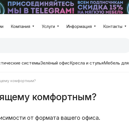
ии
Компания
Услуги
Информация
Контакты
стические системы
Зелёный офис
Кресла и стулья
Мебель для
ящему комфортным?
тоящему комфортным?
висимости от формата вашего офиса.