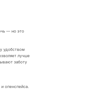
очь — но это
ду удобством
озволяет лучше
зывают заботу
 и опенспейса.