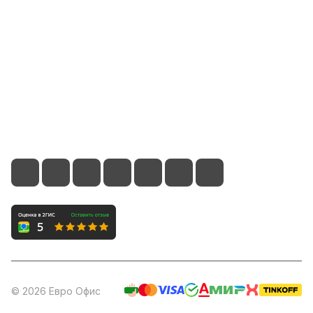
Помощь
Контакты
8 (800) 700-66-65
info@office-dv.ru
Выставочный салон, г. Владивосток, ул. Некрасовская,
94, 2 этаж
© 2026 Евро Офис