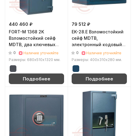
440 460 ₽
79 512 ₽
FORT-M 1368 2K
EK-28.E Взломостойкий
Взломостойкий сейф
сейф MDTB,
MDTB, два ключевых
электронный кодовый
(Графит (RAL 7024))
(Синий (RAL 5001))
0
0
Наличие уточняйте
Наличие уточняйте
Размеры: 680х510х1320 мм.
Размеры: 400х310х280 мм.
Подробнее
Подробнее