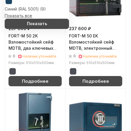
Синий (RAL 5001) (
9
)
Показать все
Показать
237 600 ₽
237 600 ₽
FORT-M 50 2K
FORT-M 50 EK
Взломостойкий сейф
Взломостойкий сейф
MDTB, два ключевых
MDTB, электронный
(Графит (RAL 7024))
кодовый + ключевой
0
0
Наличие уточняйте
Наличие уточняйте
(Графит (RAL 7024))
Размеры: 510х510х500мм.
Размеры: 510х510х500мм.
Подробнее
Подробнее