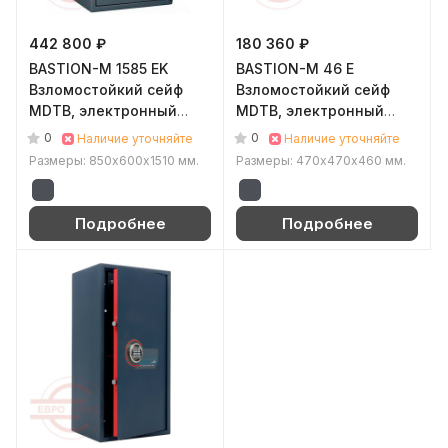
442 800 ₽
180 360 ₽
BASTION-M 1585 EK
BASTION-M 46 E
Взломостойкий сейф
Взломостойкий сейф
MDTB, электронный
MDTB, электронный
кодовый + ключевой
кодовый (Графит (RAL
0
0
Наличие уточняйте
Наличие уточняйте
(Графит (RAL 7024))
7024))
Размеры: 850x600х1510 мм.
Размеры: 470x470х460 мм.
Подробнее
Подробнее