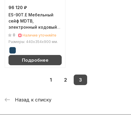
96 120 ₽
ES-90T.E Мебельный
сейф MDTB,
электронный кодовый
(Синий (RAL 5001))
0
Наличие уточняйте
Размеры: 440х354х900 мм.
Подробнее
1
2
3
Назад к списку
Подписаться
на новости и акции