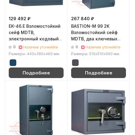
129 492 ₽
267 840 ₽
EK-46.E Взломостойкий
BASTION-M 99 2K
сейф MDTB,
Взломостойкий сейф
электронный кодовый
MDTB, два ключевых
(Синий (RAL 5001))
(Графит (RAL 7024))
0
0
Наличие уточняйте
Наличие уточняйте
Размеры: 440х380х460 мм.
Размеры: 510x510х990 мм.
Подробнее
Подробнее