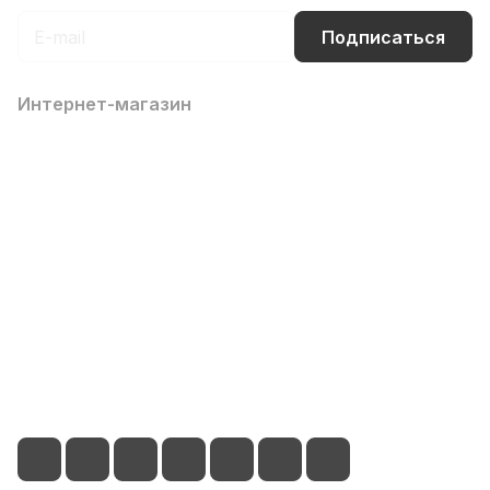
Подписаться
Интернет-магазин
Компания
Информация
Помощь
Контакты
8 (800) 700-66-65
info@office-dv.ru
Выставочный салон, г. Владивосток, ул. Некрасовская,
94, 2 этаж