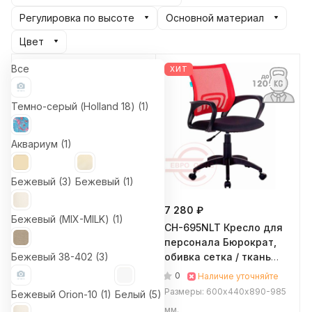
Регулировка по высоте
Основной материал
Цвет
Все
СПЕЦЦЕНА
ХИТ
Темно-серый (Holland 18) (
1
)
Аквариум (
1
)
Бежевый (
3
)
Бежевый (
1
)
5 490 ₽
7 280 ₽
7 320 ₽
Бежевый (MIX-MILK) (
1
)
CH-1300N Престиж+
CH-695NLT Кресло для
Кресло для персонала
персонала Бюрократ,
Бежевый 38-402 (
Бюрократ, обивка ткань
3
)
обивка сетка / ткань
(Бордовый (Cherry 15-11))
(Красная сетка, чёрная
0
0
В наличии: 1
Наличие уточняйте
ткань (TW-35N+TW-11))
Размеры: 560х405-
Размеры: 600х440х890-985
Бежевый Orion-10 (
1
)
Белый (
5
)
425х1000-1140 мм.
мм.