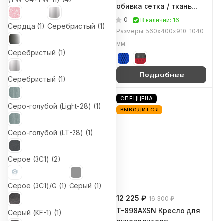
обивка сетка / ткань
обивка сетка / ткань
(Синяя сетка, чёрная
(Сетка синяя (TW-10))
0
0
Наличие уточняйте
В наличии: 16
Сердца (
1
)
Серебристый (
1
)
ткань (TW-05+TW-11))
Размеры: 600х440х890-990
Размеры: 560х400х910-1040
мм.
мм.
Серебристый (
1
)
Подробнее
Подробнее
Серебристый (
1
)
СПЕЦЦЕНА
Серо-голубой (Light-28) (
1
)
ВЫВОДИТСЯ
Серо-голубой (LT-28) (
1
)
Серое (3C1) (
2
)
Серое (3C1)/G (
1
)
Серый (
1
)
8 060 ₽
12 225 ₽
16 300 ₽
KF-5 Стул для
T-898AXSN Кресло для
Серый (KF-1) (
1
)
посетителя Бюрократ,
руководителя