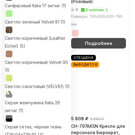
(Розовый)
0
Наличие уточняйте
Сапфировый Italia 17 зигзаг (
1
)
0
В наличии: 2
Размеры: 68х68х316 мм.
Размеры: 795х550х535-795
Светло-зеленый Velvet 81 (
1
)
мм.
Светло-коричневый (Leather
Подробнее
Подробнее
Eichel) (
5
)
СПЕЦЦЕНА
ХИТ
СПЕЦЦЕНА
Светло-коричневый Velvet 90
ВЫВОДИТСЯ
(
1
)
Светло-салатовый (VELV81) (
1
)
Серая жемчужина Italia 26
зигзаг (
1
)
8 363 ₽
5 808 ₽
11 150 ₽
9 680 ₽
CH-695NSL Кресло для
CH-797AXSN Кресло для
Серая сетка, чёрная ткань
персонала Бюрократ,
персонала Бюрократ,
(TW-04+TW-11) (
4
)