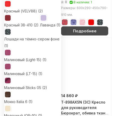
(Фисташковый (Italia 12))
сером фоне)
0
0
В наличии: 4
В наличии: 1
Размеры: 650х400х815-950
Размеры: 600х290-450х790-
Красный (VELV88) (
2
)
мм.
910 мм.
Красный 38-410 (
2
)
Лаванда (
1
)
Подробнее
Подробнее
Лошади на тёмно-сером фоне
ХИТ
(
1
)
Малиновый (Light-15) (
1
)
Малиновый (LT-15) (
1
)
Малиновый Sticks 05 (
2
)
12 000 ₽
14 860 ₽
Мокко Italia 6 (
1
)
CH-808AXSN (3C) Кресло
T-898AXSN (3C) Кресло
для персонала
для руководителя
Бюрократ, обивка ткань
Бюрократ, обивка ткань
Молочный (OR-10) (
1
)