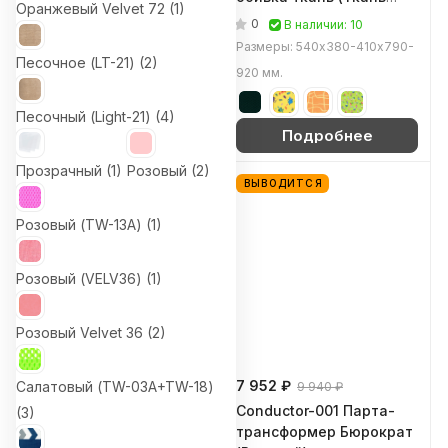
Оранжевый Velvet 72 (
1
)
(Бежевый Orion-10)
чёрная (26-28 Black))
0
0
В наличии: 1
В наличии: 10
Размеры: 650х440х855-990
Размеры: 540х380-410х790-
Песочное (LT-21) (
2
)
мм.
920 мм.
Песочный (Light-21) (
4
)
Подробнее
Подробнее
Прозрачный (
1
)
Розовый (
2
)
ВЫВОДИТСЯ
Розовый (TW-13A) (
1
)
Розовый (VELV36) (
1
)
Розовый Velvet 36 (
2
)
1 260 ₽
7 952 ₽
Салатовый (TW-03A+TW-18)
9 940 ₽
340 Газлифт Бюрократ
Conductor-001 Парта-
(
3
)
(Серебристый)
трансформер Бюрократ