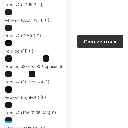
Чёрный (JP-15-2) (
1
)
Чёрный (LBL+TW-11) (
1
)
Подписаться
на новости и акции
Чёрный (OR-16) (
1
)
Подписаться
Черное (F1) (
1
)
Интернет-магазин
Черное 38-418 (
3
)
Черный (
9
)
Компания
Информация
Черный (
3
)
Черный (
3
)
Помощь
Черный (Light-20) (
6
)
Контакты
8 (800) 700-66-65
Черный (TW-01 38-418) (
1
)
info@office-dv.ru