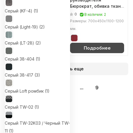
обивка ткань
Бюрократ, обивка ткань
Серый (KF-4) (
1
)
(Фиолетовый ZIG-
(Красный 38-410)
0
0
В наличии: 6
В наличии: 2
VIOLET)
Размеры: 440х435х840 мм.
Размеры: 700х450х1100-1200
Серый (Light-19) (
2
)
мм.
Серый (LT-28) (
2
)
Подробнее
Подробнее
Серый 38-404 (
1
)
Загрузить еще
Серый 38-417 (
3
)
1
2
3
...
9
Серый Loft ромбик (
1
)
Серый TW-02 (
1
)
Назад к списку
Серый TW-32K03 / Черный TW-
11 (
1
)