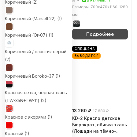
В наличии: 10
В наличии: 11
Коричневый (
2
)
зигзаг)
Размеры: 475х420х890 мм.
Размеры: 700х470х1160-1280
мм.
Коричневый (Marsell 22) (
1
)
Подробнее
Подробнее
Коричневый (Or-07) (
1
)
ВЫВОДИТСЯ
СПЕЦЦЕНА
Коричневый / пластик серый
ВЫВОДИТСЯ
(
2
)
Коричневый Boroko-37 (
1
)
Красная сетка, чёрная ткань
(TW-35N+TW-11) (
2
)
19 820 ₽
13 260 ₽
17 680 ₽
Красное с якорями (
1
)
CH-380SL Кресло для
KD-2 Кресло детское
персонала Бюрократ,
Бюрократ, обивка ткань
обивка ткань
(Лошади на тёмно-
Красный (
1
)