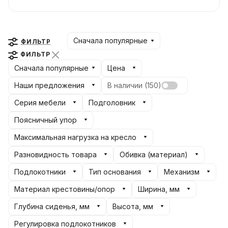
компьютерных столов. В 2003 году под
брендом «Бюрократ» в Юго-Восточной
Азии был начат выпуск детских столов, а
уже в 2007 году продуктовый портфель
Сначала популярные
ФИЛЬТР
пополнился светильниками и настенными
ФИЛЬТР
часами.
Сначала популярные
Цена
Наши предложения
В наличии (
150
)
На сегодняшний день под брендом
Серия мебели
Подголовник
«Бюрократ» на рынке представлены
Поясничный упор
офисные кресла и стулья, детские кресла,
мебельные аксессуары, часы, настольные
Максимальная нагрузка на кресло
лампы.
Разновидность товара
Обивка (материал)
Подлокотники
Тип основания
Механизм
Материал крестовины/опор
Ширина, мм
Глубина сиденья, мм
Высота, мм
Регулировка подлокотников