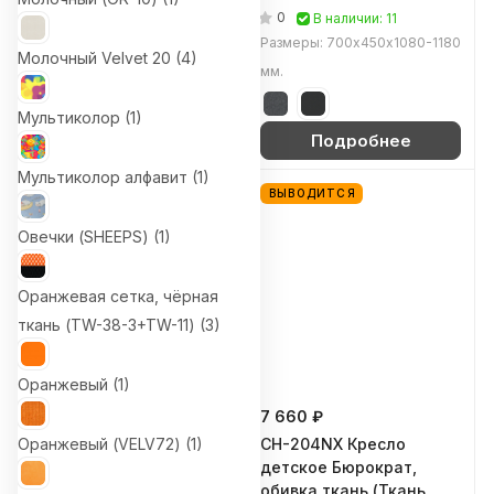
(Серое (3C1)/G)
(Серое (3C1))
0
0
В наличии: 3
В наличии: 11
Размеры: 700х450х1100-1230
Размеры: 700х450х1080-1180
Молочный Velvet 20 (
4
)
мм.
мм.
Мультиколор (
1
)
Подробнее
Подробнее
Мультиколор алфавит (
1
)
ВЫВОДИТСЯ
Овечки (SHEEPS) (
1
)
Оранжевая сетка, чёрная
ткань (TW-38-3+TW-11) (
3
)
Оранжевый (
1
)
11 260 ₽
7 660 ₽
Оранжевый (VELV72) (
CH-330M Кресло для
1
)
CH-204NX Кресло
персонала Бюрократ,
детское Бюрократ,
обивка экокожа
обивка ткань (Ткань