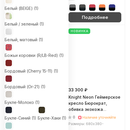
Белый (BEIGE) (
1
)
Подробнее
Подробнее
Белый / зеленый (
1
)
НОВИНКА
Белый, матовый (
1
)
Божьи коровки (R/LB-Red) (
1
)
Бордовый (Cherry 15-11) (
1
)
Бордовый (Or-21) (
1
)
32 860 ₽
33 300 ₽
Zombie VIKING KNIGHT
Knight Neon Геймерское
Букле-Молоко (
1
)
Геймерское кресло
кресло Бюрократ,
Бюрократ, обивка ткань
обивка экокожа
(Темно-коричневый
(Черный / желтый)
0
0
Наличие уточняйте
Наличие уточняйте
Букле-Синий (
1
)
Букле-Хаки (
1
)
(Light-10))
Размеры: 680х430-510х1265-
Размеры: 680х380-