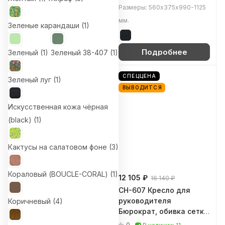
16))
Размеры: 700х480х1160-1255
Размеры: 560х375х990-1125
мм.
мм.
Зеленые карандаши (
1
)
Подробнее
Подробнее
Зеленый (
1
)
Зеленый 38-407 (
1
)
ВЫВОДИТСЯ
СПЕЦЦЕНА
Зеленый луг (
1
)
ВЫВОДИТСЯ
Искусственная кожа чёрная
(black) (
1
)
Кактусы на салатовом фоне (
3
)
Кораловый (BOUCLE-CORAL) (
1
)
15 940 ₽
12 105 ₽
16 140 ₽
CH-380F Стул для
CH-607 Кресло для
посетителя Бюрократ,
руководителя
Коричневый (
4
)
обивка ткань (Серая
Бюрократ, обивка сетка
жемчужина Italia 26
/ ткань (Серый TW-02)
0
0