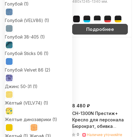
1360 мм.
480х1245-1340 мм.
Голубой (
1
)
Голубой (VELV86) (
1
)
Подробнее
Подробнее
Голубой 38-405 (
1
)
Голубой Sticks 06 (
1
)
Голубой Velvet 86 (
2
)
Джинс 50-31 (
1
)
Жёлтый (VELV74) (
1
)
14 150 ₽
8 480 ₽
CH-NOVA LUX Кресло
CH-1300N Престиж+
Желтые динозаврики (
1
)
для руководителя
Кресло для персонала
Бюрократ, обивка сетка
Бюрократ, обивка
/ экокожа (Черный)
экокожа (Чёрный (OR-
0
0
В наличии: 3
Наличие уточняйте
Желтый (
1
)
Жираф (
3
)