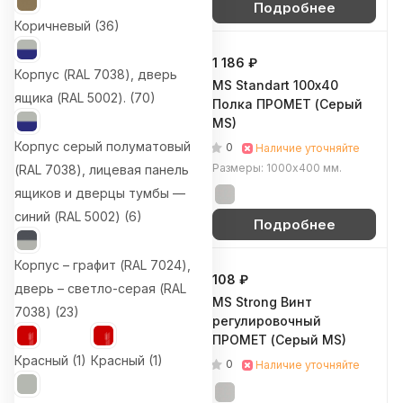
Подробнее
Подробнее
Коричневый (
36
)
1 284 ₽
1 186 ₽
Корпус (RAL 7038), дверь
MS Hard 300 Стойка
MS Standart 100х40
ящика (RAL 5002). (
70
)
ПРОМЕТ (Серый MS)
Полка ПРОМЕТ (Серый
MS)
0
Наличие уточняйте
Корпус серый полуматовый
0
Наличие уточняйте
Размеры: 3000 мм.
Размеры: 1000х400 мм.
(RAL 7038), лицевая панель
ящиков и дверцы тумбы —
синий (RAL 5002) (
6
)
Подробнее
Подробнее
Корпус – графит (RAL 7024),
1 444 ₽
108 ₽
дверь – светло-серая (RAL
MS Strong 120x30 Полка
MS Strong Винт
7038) (
23
)
ПРОМЕТ (Серый MS)
регулировочный
ПРОМЕТ (Серый MS)
0
Наличие уточняйте
Красный (
1
)
Красный (
1
)
0
Наличие уточняйте
Размеры: 1200х300 мм.