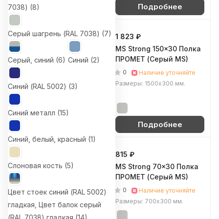
Подробнее
Подробнее
7038) (
8
)
Серый шагрень (RAL 7038) (
7
)
1 651 ₽
1 823 ₽
MS Standart 100х60
MS Strong 150x30 Полка
Полка ПРОМЕТ (Серый
ПРОМЕТ (Серый MS)
Серый, синий (
6
)
Синий (
2
)
MS)
0
Наличие уточняйте
0
Наличие уточняйте
Размеры: 1500х300 мм.
Синий (RAL 5002) (
3
)
Размеры: 1000х600 мм.
Синий металл (
15
)
Подробнее
Подробнее
Синий, белый, красный (
1
)
1 040 ₽
815 ₽
Слоновая кость (
5
)
MS Strong 100x30 Полка
MS Strong 70x30 Полка
ПРОМЕТ (Серый MS)
ПРОМЕТ (Серый MS)
0
0
Наличие уточняйте
Наличие уточняйте
Цвет стоек синий (RAL 5002)
Размеры: 1000х300 мм.
Размеры: 700х300 мм.
гладкая, Цвет балок серый
(RAL 7038) гладкая (
14
)