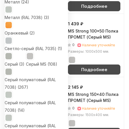
Металл (
24
)
Подробнее
Подробнее
Металл (RAL 7038) (
3
)
2 031 ₽
1 439 ₽
MS Strong 120x50 Полка
MS Strong 100x50 Полка
Оранжевый (
2
)
ПРОМЕТ (Серый MS)
ПРОМЕТ (Серый MS)
0
0
Наличие уточняйте
Наличие уточняйте
Светло-серый (RAL 7035) (
1
)
Размеры: 1200х500 мм.
Размеры: 1000х500 мм.
Серый (
3
)
Серый MS (
108
)
Подробнее
Подробнее
Серый полуматовый (RAL
7038) (
2 517 ₽
267
)
2 145 ₽
MS Strong 150x50 Полка
MS Strong 150x40 Полка
ПРОМЕТ (Серый MS)
ПРОМЕТ (Серый MS)
Серый полуматовый (RAL
0
0
Наличие уточняйте
Наличие уточняйте
7038) (
14
)
Размеры: 1500х500 мм.
Размеры: 1500х400 мм.
Серый полуматовый (RAL