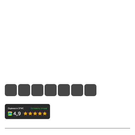
Компания
Информация
Помощь
Контакты
8 (800) 700-66-65
info@office-dv.ru
Выставочный салон, г. Владивосток, ул. Некрасовская,
94, 2 этаж