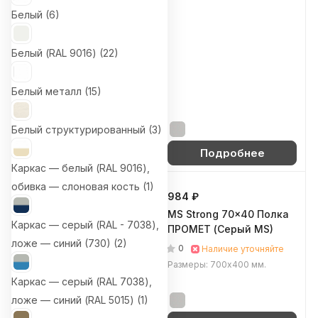
Белый (
6
)
21 886 ₽
220x100x60
Белый (RAL 9016) (
22
)
Металлический
стеллаж MS HARD, 7
(Cерый полуматовый
Белый металл (
15
)
0
Наличие уточняйте
(RAL 7038))
Размеры: 1000x600х2200 мм.
Белый структурированный (
3
)
Подробнее
Подробнее
Каркас — белый (RAL 9016),
обивка — слоновая кость (
1
)
1 376 ₽
984 ₽
MS Standart 100х50
MS Strong 70x40 Полка
Каркас — серый (RAL - 7038),
Полка ПРОМЕТ (Серый
ПРОМЕТ (Серый MS)
ложе — синий (730) (
2
)
MS)
0
Наличие уточняйте
0
Наличие уточняйте
Размеры: 700х400 мм.
Размеры: 1000х500 мм.
Каркас — серый (RAL 7038),
ложе — синий (RAL 5015) (
1
)